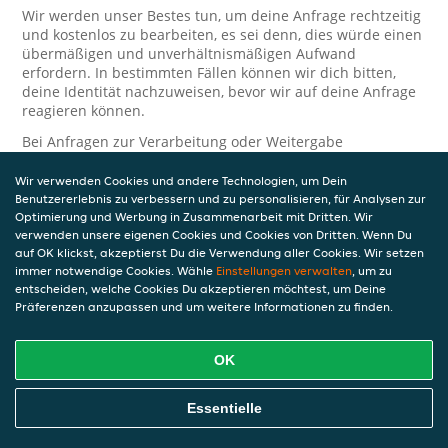
Wir werden unser Bestes tun, um deine Anfrage rechtzeitig
und kostenlos zu bearbeiten, es sei denn, dies würde einen
übermäßigen und unverhältnismäßigen Aufwand
erfordern. In bestimmten Fällen können wir dich bitten,
deine Identität nachzuweisen, bevor wir auf deine Anfrage
reagieren können.
Bei Anfragen zur Verarbeitung oder Weitergabe
personenbezogener Daten im Zusammenhang mit JET Pay
und/oder JET Pay Card wende dich bitte an die Person, die
Wir verwenden Cookies und andere Technologien, um Dein
dir das JET Pay-Guthaben gewährt (das kann dein
Benutzererlebnis zu verbessern und zu personalisieren, für Analysen zur
Arbeitgeber, Geschäftspartner usw. sein). Dies ist
Optimierung und Werbung in Zusammenarbeit mit Dritten. Wir
verwenden unsere eigenen Cookies und Cookies von Dritten. Wenn Du
erforderlich, da JET und die Person, die dir das Guthaben
auf OK klickst, akzeptierst Du die Verwendung aller Cookies. Wir setzen
gewährt, eine separate Verantwortung für die Verarbeitung
immer notwendige Cookies. Wähle
Einstellungen verwalten
, um zu
und den Schutz deiner personenbezogenen Daten haben.
entscheiden, welche Cookies Du akzeptieren möchtest, um Deine
Solltest du weitere Fragen oder Beschwerden in Bezug auf
Präferenzen anzupassen und um weitere Informationen zu finden.
die Verarbeitung deiner personenbezogenen Daten haben,
kontaktieren wir dich gerne. Wir würden uns auch über
OK
Tipps oder Vorschläge zur Verbesserung unserer Erklärung
freuen.
Essentielle
Sicherheit